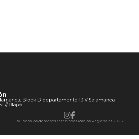
ón
alamanca, Block D departamento 13 // Salamanca
 // Illapel
© Todos los derechos reservados Radios Regionales 2026