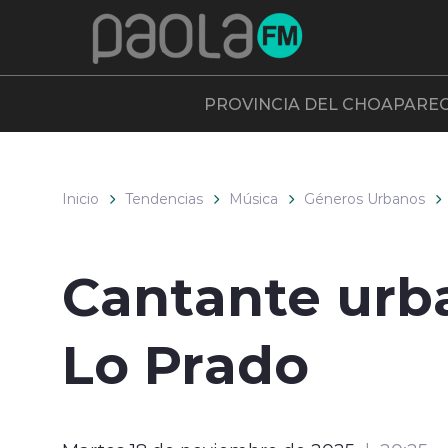
Click acá para ir directamente al contenido
PROVINCIA DEL CHOAPA
RE
Inicio
Tendencias
Música
Géneros Urbanos
Cantante urba
Lo Prado