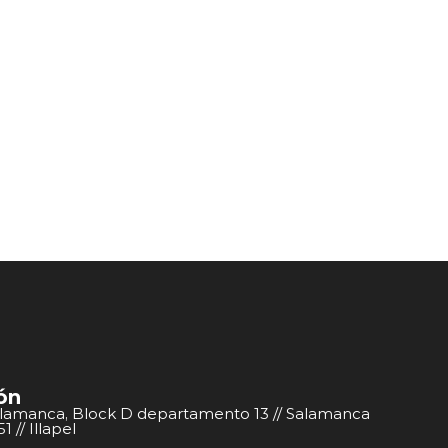
ón
alamanca, Block D departamento 13 // Salamanca
 // Illapel