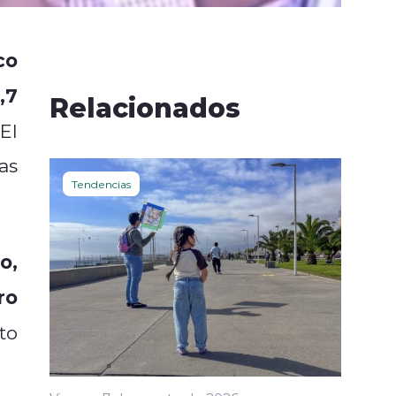
co
,7
Relacionados
 El
as
Tendencias
o,
ro
to