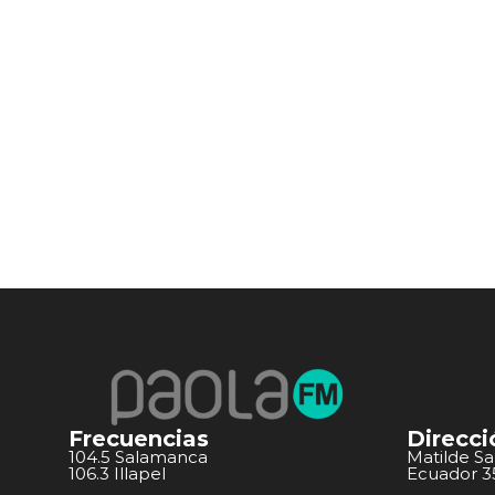
Frecuencias
Direcci
104.5 Salamanca
Matilde S
106.3 Illapel
Ecuador 351