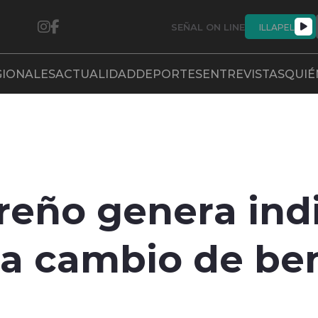
SEÑAL ON LINE
ILLAPEL
GIONALES
ACTUALIDAD
DEPORTES
ENTREVISTAS
QUIÉ
reño genera ind
 a cambio de be