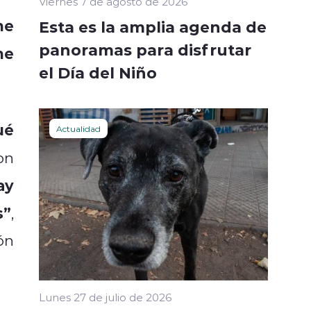
Viernes 7 de agosto de 2026
me
Esta es la amplia agenda de
panoramas para disfrutar
ne
el Día del Niño
ué
Actualidad
on
ay
s”
,
ón
Lunes 27 de julio de 2026