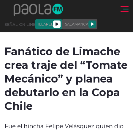
Click acá para ir directamente al contenido
SEÑAL ON LINE
ILLAPEL
SALAMANCA
QUIÉNE
NALES
ACTUALIDAD
DEPORTES
ENTREVISTAS
Fanático de Limache
SOMOS
crea traje del “Tomate
Mecánico” y planea
debutarlo en la Copa
modo claro
Chile
Fue el hincha Felipe Velásquez quien dio