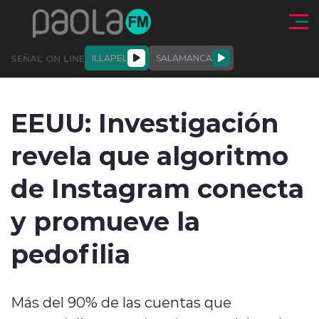
Click acá para ir directamente al contenido
SEÑAL ON LINE
ILLAPEL
SALAMANCA
QUIÉNE
NALES
ACTUALIDAD
DEPORTES
ENTREVISTAS
EEUU: Investigación
SOMOS
revela que algoritmo
de Instagram conecta
y promueve la
modo claro
pedofilia
Más del 90% de las cuentas que