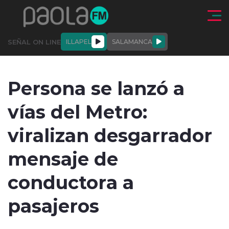
Click acá para ir directamente al contenido
SEÑAL ON LINE
ILLAPEL
SALAMANCA
QUIÉNE
NALES
ACTUALIDAD
DEPORTES
ENTREVISTAS
Persona se lanzó a
SOMOS
vías del Metro:
viralizan desgarrador
mensaje de
modo claro
conductora a
pasajeros