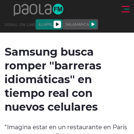
Click acá para ir directamente al contenido
SEÑAL ON LINE
ILLAPEL
SALAMANCA
QUIÉNE
NALES
ACTUALIDAD
DEPORTES
ENTREVISTAS
Samsung busca
SOMOS
romper "barreras
idiomáticas" en
tiempo real con
modo claro
nuevos celulares
"Imagina estar en un restaurante en París