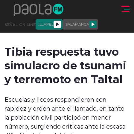
Click acá para ir directamente al contenido
SEÑAL ON LINE
ILLAPEL
SALAMANCA
QUIÉNE
NALES
ACTUALIDAD
DEPORTES
ENTREVISTAS
Tibia respuesta tuvo
SOMOS
simulacro de tsunami
y terremoto en Taltal
modo claro
Escuelas y liceos respondieron con
rapidez y orden ante el llamado, en tanto
la población civil participó en menor
número, surgiendo críticas ante la escasa