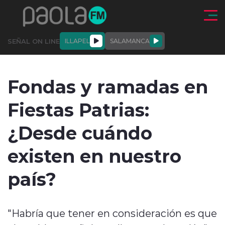
Click acá para ir directamente al contenido
SEÑAL ON LINE
ILLAPEL
SALAMANCA
QUIÉNE
NALES
ACTUALIDAD
DEPORTES
ENTREVISTAS
Fondas y ramadas en
SOMOS
Fiestas Patrias:
¿Desde cuándo
existen en nuestro
modo claro
país?
"Habría que tener en consideración es que