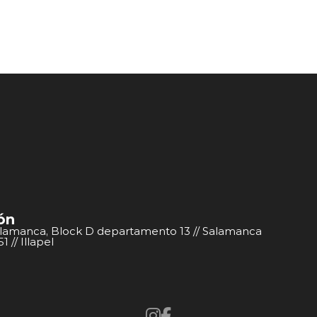
ón
alamanca, Block D departamento 13 // Salamanca
 // Illapel