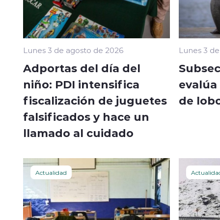
Lunes 3 de agosto de 2026
Lunes 3 de
Adportas del día del
Subsec
niño: PDI intensifica
evalúa 
fiscalización de juguetes
de lob
falsificados y hace un
llamado al cuidado
Actualidad
Actualida