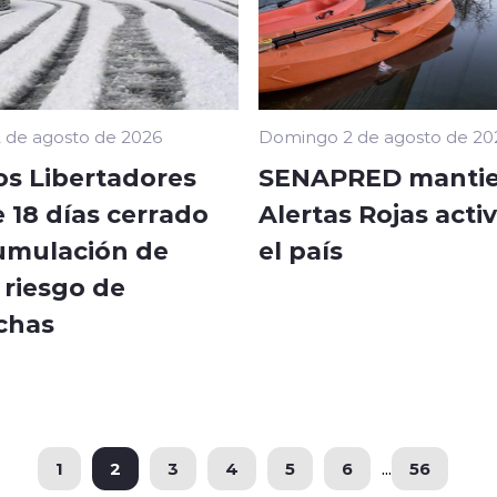
 de agosto de 2026
Domingo 2 de agosto de 20
os Libertadores
SENAPRED mantie
 18 días cerrado
Alertas Rojas acti
umulación de
el país
 riesgo de
chas
1
2
3
4
5
6
...
56