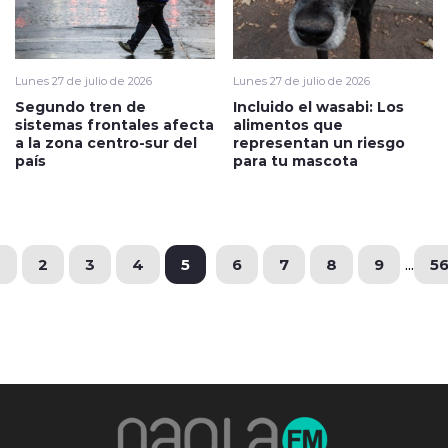
Lunes 27 de julio de 2026
Lunes 27 de julio de 2026
Segundo tren de
Incluido el wasabi: Los
sistemas frontales afecta
alimentos que
a la zona centro-sur del
representan un riesgo
país
para tu mascota
1
2
3
4
5
6
7
8
9
...
5