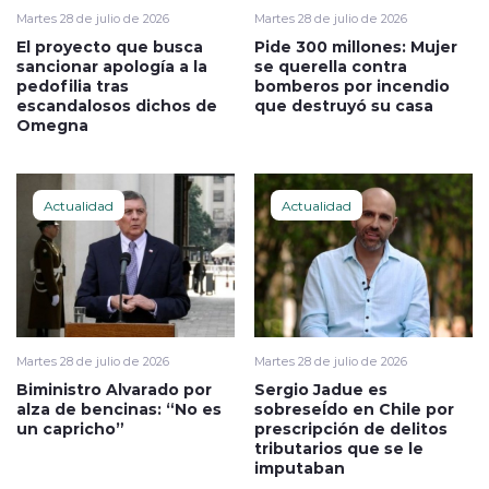
Martes 28 de julio de 2026
Martes 28 de julio de 2026
El proyecto que busca
Pide 300 millones: Mujer
sancionar apología a la
se querella contra
pedofilia tras
bomberos por incendio
escandalosos dichos de
que destruyó su casa
Omegna
Actualidad
Actualidad
Martes 28 de julio de 2026
Martes 28 de julio de 2026
Biministro Alvarado por
Sergio Jadue es
alza de bencinas: “No es
sobreseÍdo en Chile por
un capricho”
prescripción de delitos
tributarios que se le
imputaban