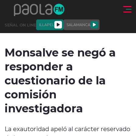
Click acá para ir directamente al contenido
SEÑAL ON LINE
ILLAPEL
SALAMANCA
QUIÉNE
NALES
ACTUALIDAD
DEPORTES
ENTREVISTAS
Monsalve se negó a
SOMOS
responder a
cuestionario de la
comisión
modo claro
investigadora
La exautoridad apeló al carácter reservado