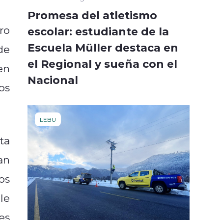
Promesa del atletismo
ro
escolar: estudiante de la
Escuela Müller destaca en
de
el Regional y sueña con el
en
Nacional
os
LEBU
ta
an
os
le
es