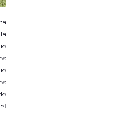
ma
la
ue
as
ue
as
de
el