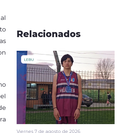
al
to
Relacionados
as
on
LEBU
mo
el
de
ra
Viernes 7 de agosto de 2026