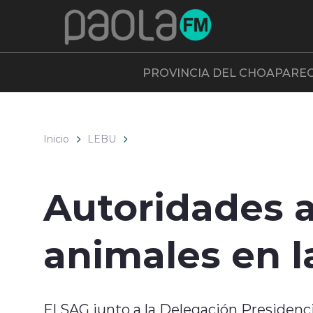
Click acá para ir directamente al contenido
PROVINCIA DEL CHOAPA
RE
Inicio
LEBU
Autoridades a
animales en la
El SAG junto a la Delegación Presidenc