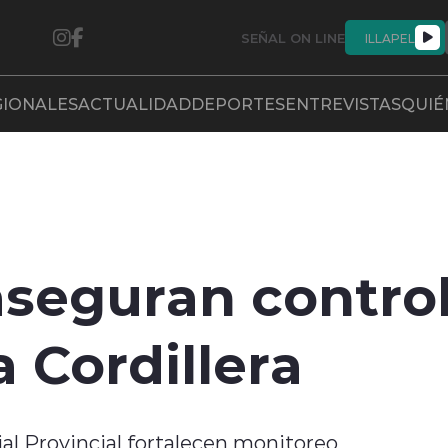
SEÑAL ON LINE
ILLAPEL
GIONALES
ACTUALIDAD
DEPORTES
ENTREVISTAS
QUIÉ
seguran control
 Cordillera
ial Provincial fortalecen monitoreo