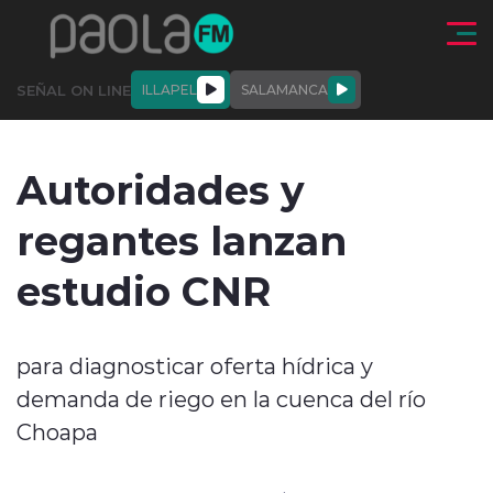
Click acá para ir directamente al contenido
SEÑAL ON LINE
ILLAPEL
SALAMANCA
QUIÉNE
NALES
ACTUALIDAD
DEPORTES
ENTREVISTAS
Autoridades y
SOMOS
regantes lanzan
estudio CNR
modo claro
para diagnosticar oferta hídrica y
demanda de riego en la cuenca del río
Choapa