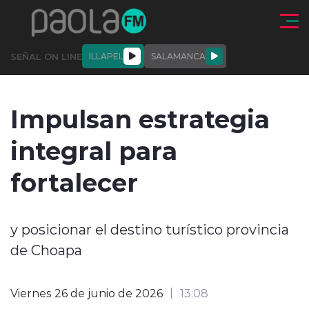
Click acá para ir directamente al contenido
SEÑAL ON LINE
ILLAPEL
SALAMANCA
QUIÉNE
NALES
ACTUALIDAD
DEPORTES
ENTREVISTAS
Impulsan estrategia
SOMOS
integral para
fortalecer
modo claro
y posicionar el destino turístico provincia
de Choapa
Viernes 26 de junio de 2026
13:08