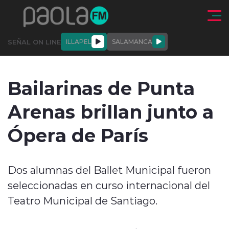
Click acá para ir directamente al contenido
SEÑAL ON LINE
ILLAPEL
SALAMANCA
QUIÉNE
NALES
ACTUALIDAD
DEPORTES
ENTREVISTAS
Bailarinas de Punta
SOMOS
Arenas brillan junto a
Ópera de París
modo claro
Dos alumnas del Ballet Municipal fueron
seleccionadas en curso internacional del
Teatro Municipal de Santiago.