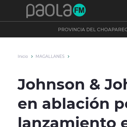
Click acá para ir directamente al contenido
PROVINCIA DEL CHOAPA
RE
Inicio
MAGALLANES
Johnson & Jo
en ablación 
lanzamiento e