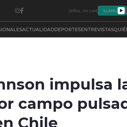
SEÑAL ON LINE
ILLAPEL
GIONALES
ACTUALIDAD
DEPORTES
ENTREVISTAS
QUIÉ
hnson impulsa l
por campo pulsa
n Chile