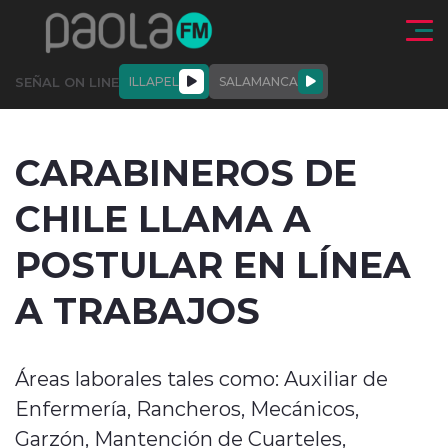
Click acá para ir directamente al contenido
SEÑAL ON LINE
ILLAPEL
SALAMANCA
QUIÉNE
NALES
ACTUALIDAD
DEPORTES
ENTREVISTAS
CARABINEROS DE
SOMOS
CHILE LLAMA A
POSTULAR EN LÍNEA
A TRABAJOS
modo claro
Áreas laborales tales como: Auxiliar de
Enfermería, Rancheros, Mecánicos,
Garzón, Mantención de Cuarteles,