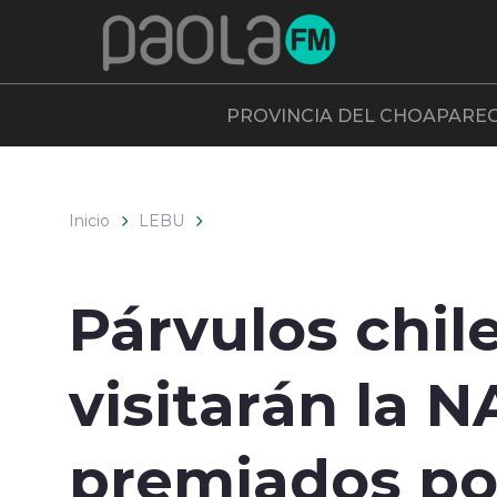
Click acá para ir directamente al contenido
PROVINCIA DEL CHOAPA
RE
Inicio
LEBU
Párvulos chile
visitarán la 
premiados po