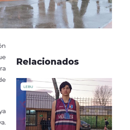
ón
ue
Relacionados
ra
de
LEBU
ya
a.