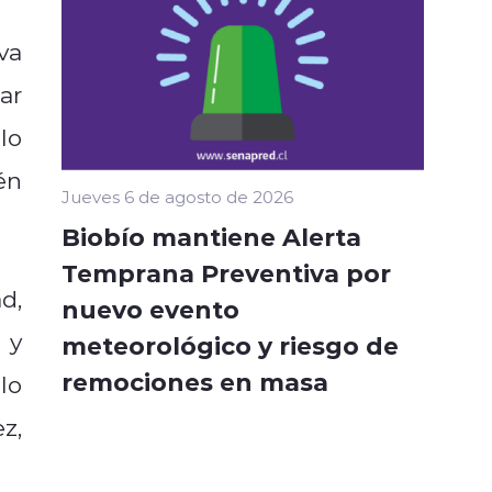
va
ar
lo
én
Jueves 6 de agosto de 2026
Biobío mantiene Alerta
Temprana Preventiva por
d,
nuevo evento
 y
meteorológico y riesgo de
remociones en masa
lo
z,