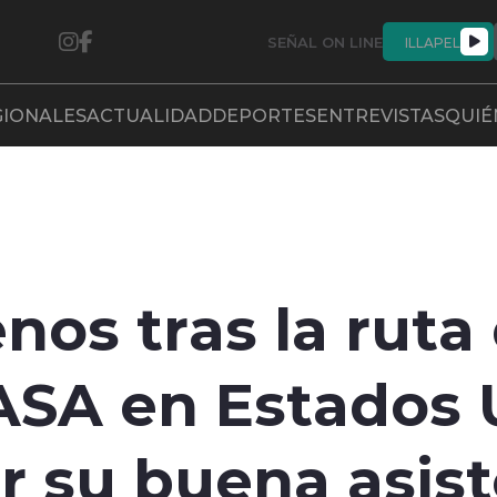
SEÑAL ON LINE
ILLAPEL
GIONALES
ACTUALIDAD
DEPORTES
ENTREVISTAS
QUIÉ
nos tras la ruta 
NASA en Estados
r su buena asist