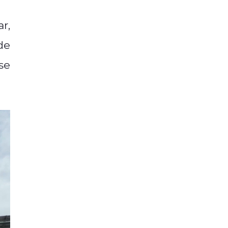
r,
de
se