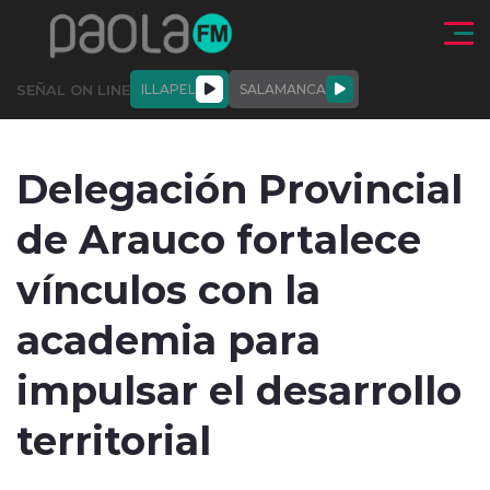
Click acá para ir directamente al contenido
SEÑAL ON LINE
ILLAPEL
SALAMANCA
QUIÉNE
NALES
ACTUALIDAD
DEPORTES
ENTREVISTAS
Delegación Provincial
SOMOS
de Arauco fortalece
vínculos con la
academia para
modo claro
impulsar el desarrollo
territorial