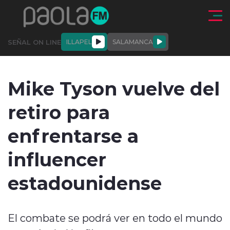
Click acá para ir directamente al contenido
SEÑAL ON LINE
ILLAPEL
SALAMANCA
QUIÉNE
NALES
ACTUALIDAD
DEPORTES
ENTREVISTAS
Mike Tyson vuelve del
SOMOS
retiro para
enfrentarse a
influencer
modo claro
estadounidense
El combate se podrá ver en todo el mundo