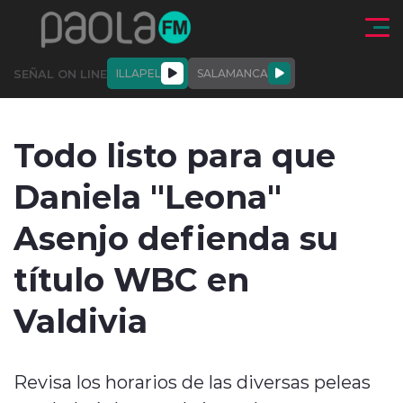
Click acá para ir directamente al contenido
SEÑAL ON LINE
ILLAPEL
SALAMANCA
QUIÉNE
NALES
ACTUALIDAD
DEPORTES
ENTREVISTAS
Todo listo para que
SOMOS
Daniela "Leona"
Asenjo defienda su
título WBC en
modo claro
Valdivia
Revisa los horarios de las diversas peleas