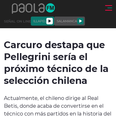
Click acá para ir directamente al contenido
SEÑAL ON LINE
ILLAPEL
SALAMANCA
QUIÉNE
NALES
ACTUALIDAD
DEPORTES
ENTREVISTAS
Carcuro destapa que
SOMOS
Pellegrini sería el
próximo técnico de la
selección chilena
modo claro
Actualmente, el chileno dirige al Real
Betis, donde acaba de convertirse en el
técnico con más partidos en la historia del