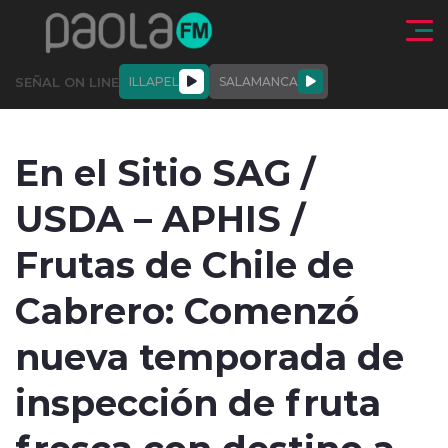
Click acá para ir directamente al contenido
SEÑAL ON LINE
ILLAPEL
SALAMANCA
QUIÉNE
NALES
ACTUALIDAD
DEPORTES
ENTREVISTAS
En el Sitio SAG /
SOMOS
USDA – APHIS /
Frutas de Chile de
Cabrero: Comenzó
modo claro
nueva temporada de
inspección de fruta
fresca con destino a