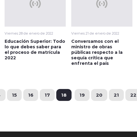
Viernes 28 de enero de 2022
Viernes 21 de enero de 2022
Educación Superior: Todo
Conversamos con el
lo que debes saber para
ministro de obras
el proceso de matrícula
públicas respecto a la
2022
sequía crítica que
enfrenta el país
4
15
16
17
18
19
20
21
22