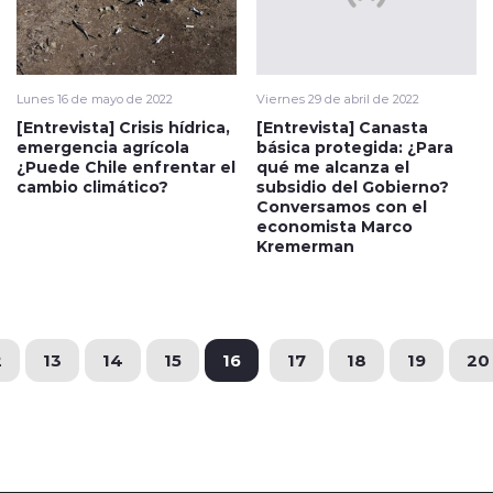
Lunes 16 de mayo de 2022
Viernes 29 de abril de 2022
[Entrevista] Crisis hídrica,
[Entrevista] Canasta
emergencia agrícola
básica protegida: ¿Para
¿Puede Chile enfrentar el
qué me alcanza el
cambio climático?
subsidio del Gobierno?
Conversamos con el
economista Marco
Kremerman
2
13
14
15
16
17
18
19
20