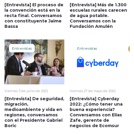
[Entrevista] El proceso de
[Entrevista] Más de 1.300
la convención está en la
escuelas rurales carecen
recta final. Conversamos
de agua potable.
con constituyente Jaime
Conversamos con la
Bassa
Fundación Amulén
Entrevistas
Entrevistas
Viernes 3 de junio de 2022
Viernes 27 de mayo de 2022
[Entrevista] De seguridad,
[Entrevista] Cyberday
migración,
2022: ¿Cómo tener una
medioambiente y vida en
buena experiencia?
regiones, conversamos
Conversamos con Elías
con el Presidente Gabriel
Zafe, gerente de
Boric
negocios de Ecomsur