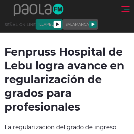
Click acá para ir directamente al contenido
SEÑAL ON LINE
ILLAPEL
SALAMANCA
QUIÉNE
NALES
ACTUALIDAD
DEPORTES
ENTREVISTAS
Fenpruss Hospital de
SOMOS
Lebu logra avance en
regularización de
grados para
modo claro
profesionales
La regularización del grado de ingreso