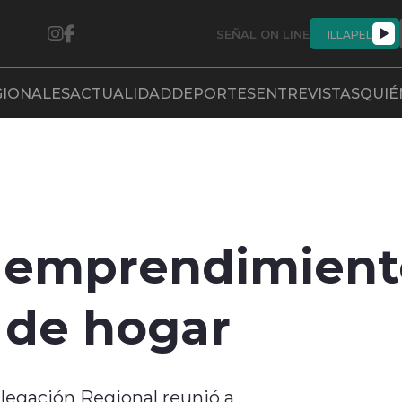
SEÑAL ON LINE
ILLAPEL
GIONALES
ACTUALIDAD
DEPORTES
ENTREVISTAS
QUIÉ
a emprendimient
 de hogar
egación Regional reunió a