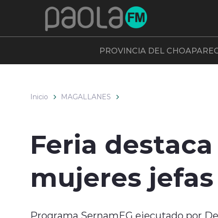
Click acá para ir directamente al contenido
PROVINCIA DEL CHOAPA
RE
Inicio
MAGALLANES
Feria destac
mujeres jefas
Programa SernamEG ejecutado por Del