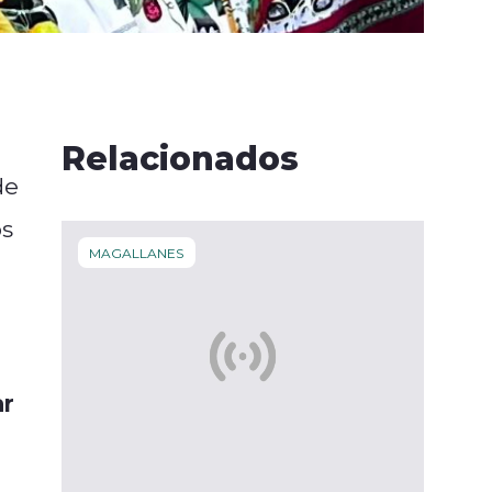
Relacionados
de
os
MAGALLANES
ar