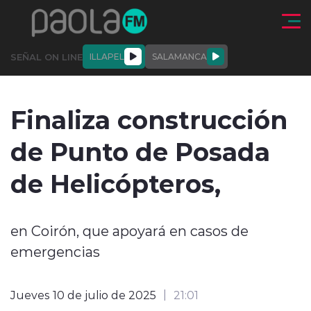
Click acá para ir directamente al contenido
SEÑAL ON LINE
ILLAPEL
SALAMANCA
QUIÉNE
NALES
ACTUALIDAD
DEPORTES
ENTREVISTAS
Finaliza construcción
SOMOS
de Punto de Posada
de Helicópteros,
modo claro
en Coirón, que apoyará en casos de
emergencias
Jueves 10 de julio de 2025
21:01