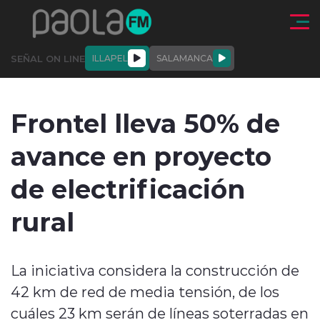
Click acá para ir directamente al contenido
SEÑAL ON LINE
ILLAPEL
SALAMANCA
QUIÉNE
NALES
ACTUALIDAD
DEPORTES
ENTREVISTAS
Frontel lleva 50% de
SOMOS
avance en proyecto
de electrificación
rural
modo claro
La iniciativa considera la construcción de
42 km de red de media tensión, de los
cuáles 23 km serán de líneas soterradas en