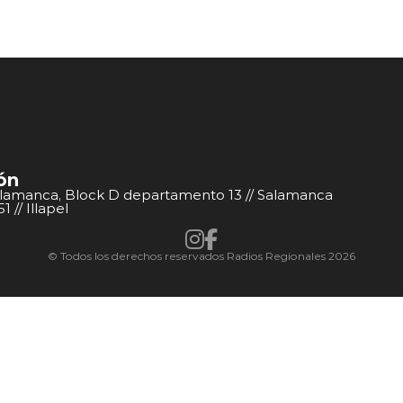
ón
alamanca, Block D departamento 13 // Salamanca
 // Illapel
© Todos los derechos reservados Radios Regionales 2026