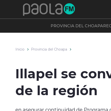
Click acá para ir directamente al contenido
PROVINCIA DEL CHOAPA
RE
Inicio
Provincia del Choapa
Illapel se co
de la región
en asegurar continuidad de Programa