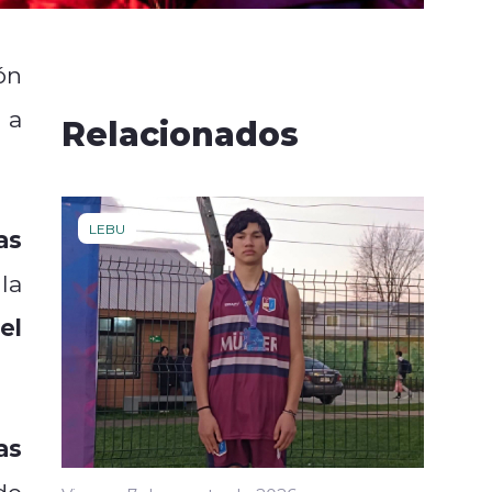
ón
 a
Relacionados
LEBU
as
la
el
as
do