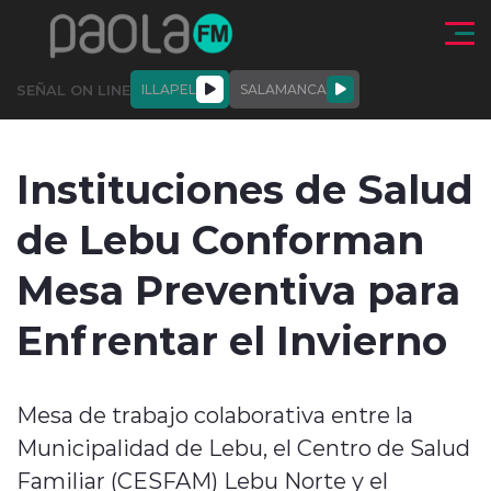
Click acá para ir directamente al contenido
SEÑAL ON LINE
ILLAPEL
SALAMANCA
QUIÉNE
NALES
ACTUALIDAD
DEPORTES
ENTREVISTAS
Instituciones de Salud
SOMOS
de Lebu Conforman
Mesa Preventiva para
Enfrentar el Invierno
modo claro
Mesa de trabajo colaborativa entre la
Municipalidad de Lebu, el Centro de Salud
Familiar (CESFAM) Lebu Norte y el