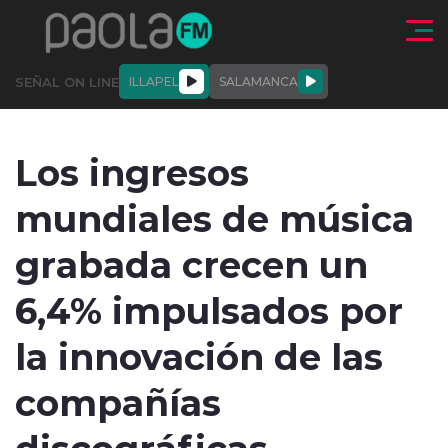
Click acá para ir directamente al contenido
SEÑAL ON LINE
ILLAPEL
SALAMANCA
QUIÉNE
NALES
ACTUALIDAD
DEPORTES
ENTREVISTAS
Los ingresos
SOMOS
mundiales de música
grabada crecen un
6,4% impulsados por
modo claro
la innovación de las
compañías
discográficas