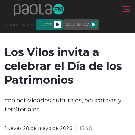
Click acá para ir directamente al contenido
SEÑAL ON LINE
ILLAPEL
SALAMANCA
QUIÉNE
NALES
ACTUALIDAD
DEPORTES
ENTREVISTAS
Los Vilos invita a
SOMOS
celebrar el Día de los
Patrimonios
modo claro
con actividades culturales, educativas y
territoriales
Jueves 28 de mayo de 2026
13:48