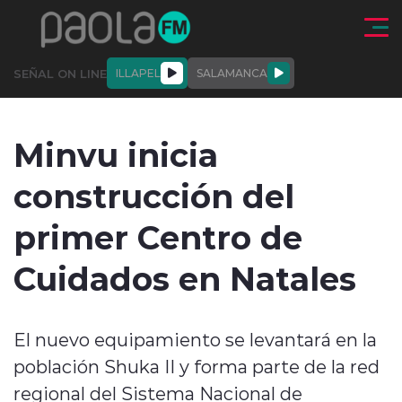
Click acá para ir directamente al contenido
SEÑAL ON LINE
ILLAPEL
SALAMANCA
QUIÉNE
NALES
ACTUALIDAD
DEPORTES
ENTREVISTAS
Minvu inicia
SOMOS
construcción del
primer Centro de
Cuidados en Natales
modo claro
El nuevo equipamiento se levantará en la
población Shuka II y forma parte de la red
regional del Sistema Nacional de