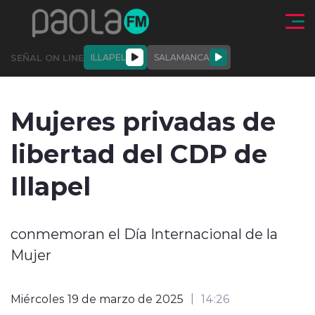
Click acá para ir directamente al contenido
SEÑAL ON LINE
ILLAPEL
SALAMANCA
QUIÉNE
NALES
ACTUALIDAD
DEPORTES
ENTREVISTAS
Mujeres privadas de
SOMOS
libertad del CDP de
Illapel
modo claro
conmemoran el Día Internacional de la
Mujer
Miércoles 19 de marzo de 2025
14:26