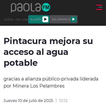
Click acá para ir directamente al contenido
SEÑAL ON LINE
ILLAPEL
SALAMANCA
QUIÉNE
NALES
ACTUALIDAD
DEPORTES
ENTREVISTAS
Pintacura mejora su
SOMOS
acceso al agua
potable
modo claro
gracias a alianza público-privada liderada
por Minera Los Pelambres
Jueves 10 de julio de 2025
10:12