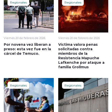
Regionales
Regionales
Viernes 20 de febrero de 2026
Viernes 20 de febrero de 2026
Por novena vez liberan a
Víctima valora penas
preso: esta vez fue en la
solicitadas contra
cárcel de Temuco.
miembros de la
Resistencia Mapuche
Lafkenche por ataque a
familia Grollmus
Regionales
Regionales