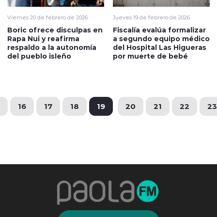
Viernes 20 de febrero de 2026
Jueves 19 de febrero de 2026
Boric ofrece disculpas en
Fiscalía evalúa formalizar
Rapa Nui y reafirma
a segundo equipo médico
respaldo a la autonomía
del Hospital Las Higueras
del pueblo isleño
por muerte de bebé
16
17
18
19
20
21
22
23