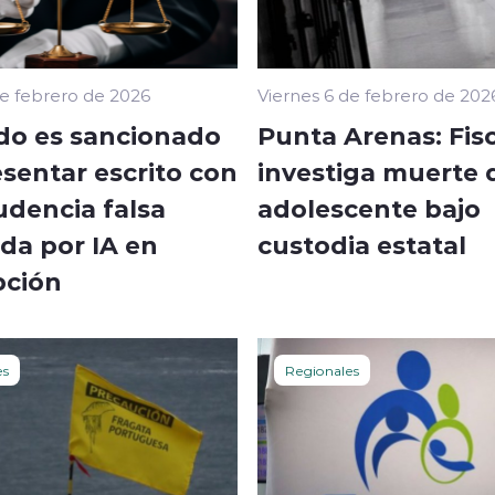
de febrero de 2026
Viernes 6 de febrero de 202
o es sancionado
Punta Arenas: Fisc
sentar escrito con
investiga muerte 
udencia falsa
adolescente bajo
da por IA en
custodia estatal
ción
es
Regionales