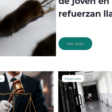
de joven en
refuerzan l
Ver más
es
Regionales