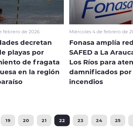
e febrero de 2026
Miércoles 4 de febrero de 
dades decretan
Fonasa amplía re
de playas por
SAFED a La Arauca
miento de fragata
Los Ríos para ate
uesa en la región
damnificados por
paraíso
incendios
19
20
21
22
23
24
25