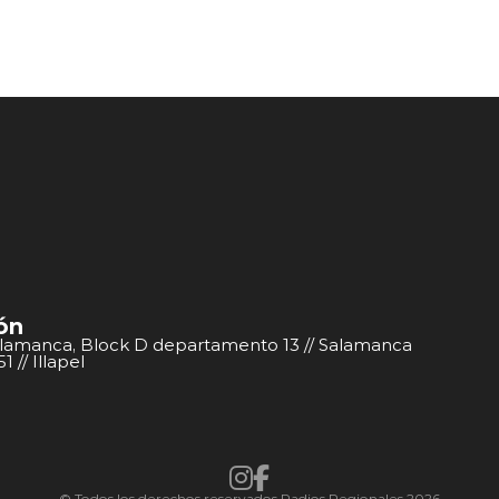
ón
alamanca, Block D departamento 13 // Salamanca
 // Illapel
© Todos los derechos reservados Radios Regionales 2026