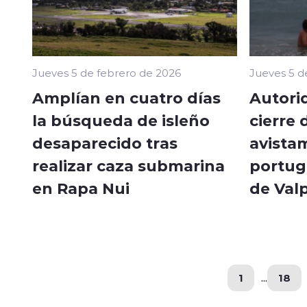
Jueves 5 de febrero de 2026
Jueves 5 d
Amplían en cuatro días
Autori
la búsqueda de isleño
cierre 
desaparecido tras
avista
realizar caza submarina
portug
en Rapa Nui
de Val
1
...
18