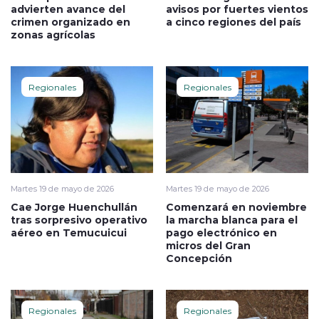
advierten avance del
avisos por fuertes vientos
crimen organizado en
a cinco regiones del país
zonas agrícolas
Regionales
Regionales
Martes 19 de mayo de 2026
Martes 19 de mayo de 2026
Cae Jorge Huenchullán
Comenzará en noviembre
tras sorpresivo operativo
la marcha blanca para el
aéreo en Temucuicui
pago electrónico en
micros del Gran
Concepción
Regionales
Regionales