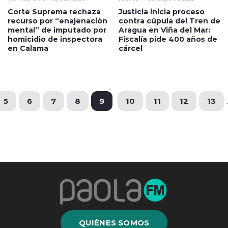
Corte Suprema rechaza
Justicia inicia proceso
recurso por “enajenación
contra cúpula del Tren de
mental” de imputado por
Aragua en Viña del Mar:
homicidio de inspectora
Fiscalía pide 400 años de
en Calama
cárcel
5
6
7
8
9
10
11
12
13
.
QUIÉNES SOMOS