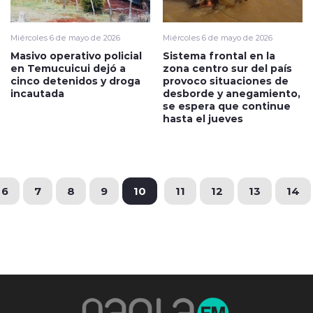
Miércoles 6 de mayo de 2026
Miércoles 6 de mayo de 2026
Masivo operativo policial
Sistema frontal en la
en Temucuicui dejó a
zona centro sur del país
cinco detenidos y droga
provoco situaciones de
incautada
desborde y anegamiento,
se espera que continue
hasta el jueves
6
7
8
9
10
11
12
13
14