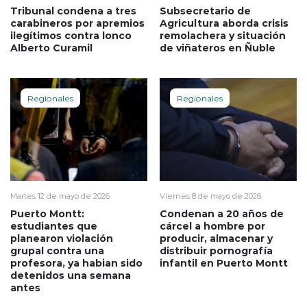
Tribunal condena a tres
Subsecretario de
carabineros por apremios
Agricultura aborda crisis
ilegítimos contra lonco
remolachera y situación
Alberto Curamil
de viñateros en Ñuble
Regionales
Regionales
Martes 12 de mayo de 2026
Viernes 8 de mayo de 2026
Puerto Montt:
Condenan a 20 años de
estudiantes que
cárcel a hombre por
planearon violación
producir, almacenar y
grupal contra una
distribuir pornografía
profesora, ya habian sido
infantil en Puerto Montt
detenidos una semana
antes