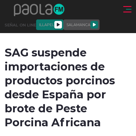
Click acá para ir directamente al contenido
SEÑAL ON LINE
ILLAPEL
SALAMANCA
QUIÉNE
NALES
ACTUALIDAD
DEPORTES
ENTREVISTAS
SAG suspende
SOMOS
importaciones de
productos porcinos
desde España por
modo claro
brote de Peste
Porcina Africana