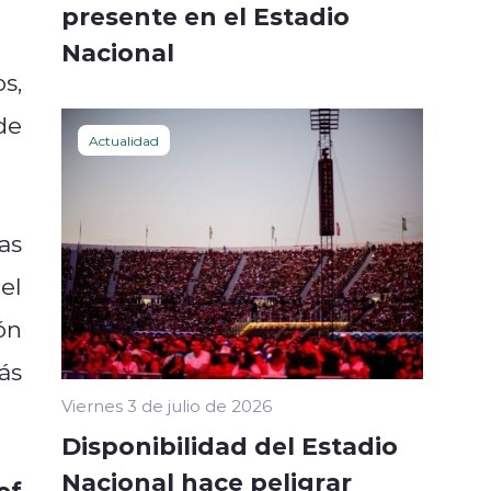
presente en el Estadio
Nacional
s,
de
Actualidad
as
el
ón
ás
Viernes 3 de julio de 2026
Disponibilidad del Estadio
Nacional hace peligrar
of