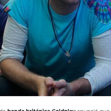
banda británica
Coldplay
ida
anunció que 