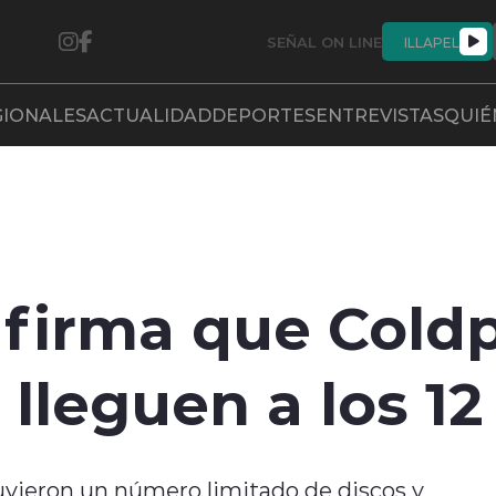
SEÑAL ON LINE
ILLAPEL
GIONALES
ACTUALIDAD
DEPORTES
ENTREVISTAS
QUIÉ
afirma que Coldp
 lleguen a los 1
vieron un número limitado de discos y