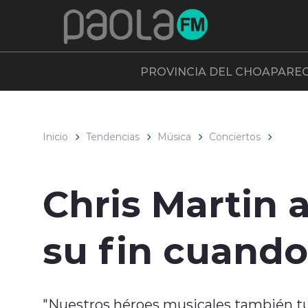
Click acá para ir directamente al contenido
PROVINCIA DEL CHOAPA
RE
Inicio
Tendencias
Música
Conciertos
Chris Martin 
su fin cuando
"Nuestros héroes musicales también tu