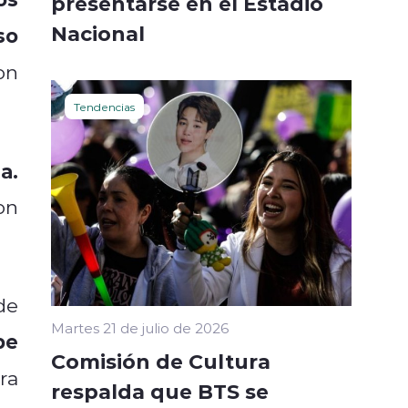
presentarse en el Estadio
Nacional
so
on
Tendencias
a.
on
de
Martes 21 de julio de 2026
be
Comisión de Cultura
ra
respalda que BTS se