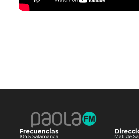
Frecuencias
Direcci
104.5 Salamanca
Matilde S