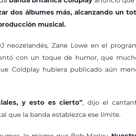
zar dos álbumes más, alcanzando un tot
 producción musical.
DJ neozelandés, Zane Lowe en el progra
ntó con un toque de humor, que much
 que Coldplay hubiera publicado aún men
ales, y esto es cierto”
, dijo el cantant
l que la banda establezca ese límite.
Nuestr
álbumes, lo mismo que Bob Marley.