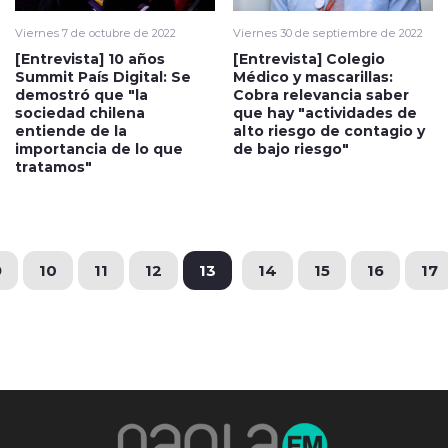
Viernes 7 de octubre de 2022
Viernes 30 de septiembre de 2022
[Entrevista] 10 años
[Entrevista] Colegio
Summit País Digital: Se
Médico y mascarillas:
demostró que "la
Cobra relevancia saber
sociedad chilena
que hay "actividades de
entiende de la
alto riesgo de contagio y
importancia de lo que
de bajo riesgo"
tratamos"
9
10
11
12
13
14
15
16
17