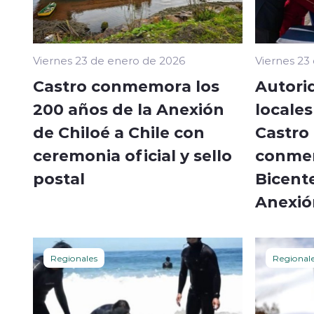
Viernes 23 de enero de 2026
Viernes 23
Castro conmemora los
Autori
200 años de la Anexión
locale
de Chiloé a Chile con
Castro 
ceremonia oficial y sello
conmem
postal
Bicente
Anexión
Regionales
Regional