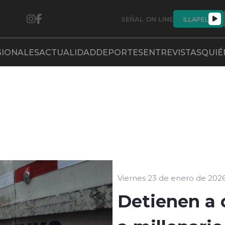
SEÑAL ON LINE
ILLAPEL
GIONALES
ACTUALIDAD
DEPORTES
ENTREVISTAS
QUIÉ
Viernes 23 de enero de 202
Detienen a 