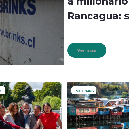
a millonario
Rancagua: se
Ver más
es
Regionales