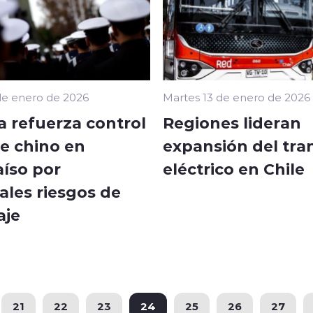
de enero de 2026
Martes 13 de enero de 2026
 refuerza control
Regiones lideran
e chino en
expansión del tra
aíso por
eléctrico en Chile
ales riesgos de
aje
21
22
23
24
25
26
27