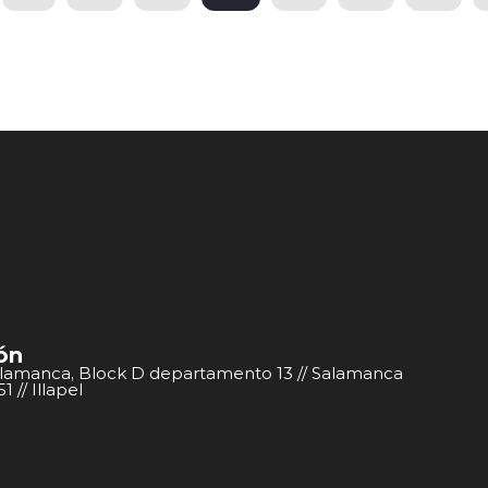
ón
alamanca, Block D departamento 13 // Salamanca
 // Illapel