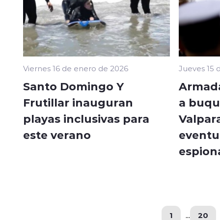
Viernes 16 de enero de 2026
Jueves 15 
Santo Domingo Y
Armada
Frutillar inauguran
a buqu
playas inclusivas para
Valpar
este verano
eventu
espion
1
...
20