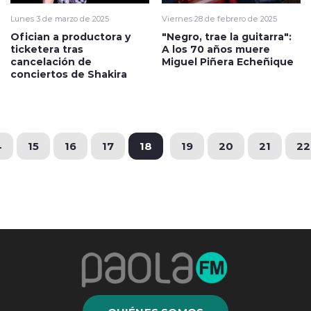
Lunes 3 de marzo de 2025
Viernes 28 de febrero de 2025
Ofician a productora y
"Negro, trae la guitarra":
ticketera tras
A los 70 años muere
cancelación de
Miguel Piñera Echeñique
conciertos de Shakira
4
15
16
17
18
19
20
21
22