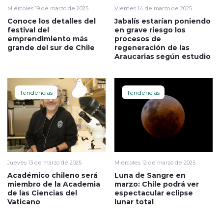
Miércoles 19 de marzo de 2025
Viernes 14 de marzo de 2025
Conoce los detalles del
Jabalís estarían poniendo
festival del
en grave riesgo los
emprendimiento más
procesos de
grande del sur de Chile
regeneración de las
Araucarias según estudio
Tendencias
Tendencias
Jueves 13 de marzo de 2025
Miércoles 12 de marzo de 2025
Académico chileno será
Luna de Sangre en
miembro de la Academia
marzo: Chile podrá ver
de las Ciencias del
espectacular eclipse
Vaticano
lunar total