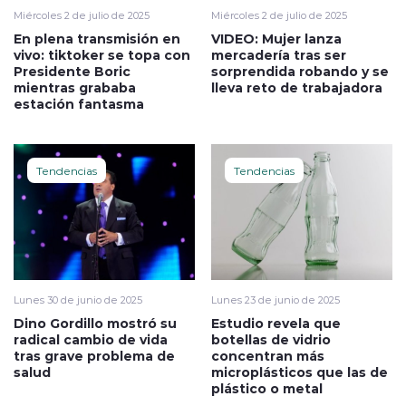
Miércoles 2 de julio de 2025
Miércoles 2 de julio de 2025
En plena transmisión en
VIDEO: Mujer lanza
vivo: tiktoker se topa con
mercadería tras ser
Presidente Boric
sorprendida robando y se
mientras grababa
lleva reto de trabajadora
estación fantasma
Tendencias
Tendencias
Lunes 30 de junio de 2025
Lunes 23 de junio de 2025
Dino Gordillo mostró su
Estudio revela que
radical cambio de vida
botellas de vidrio
tras grave problema de
concentran más
salud
microplásticos que las de
plástico o metal