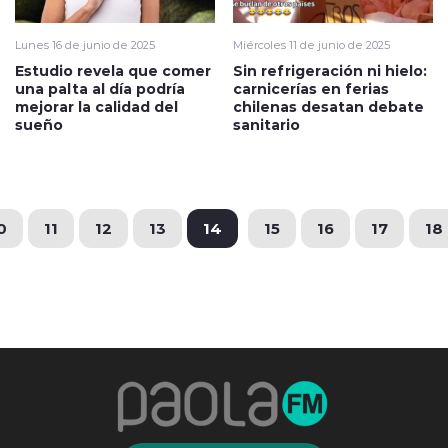
Lunes 16 de junio de 2025
Miércoles 11 de junio de 2025
Estudio revela que comer
Sin refrigeración ni hielo:
una palta al día podría
carnicerías en ferias
mejorar la calidad del
chilenas desatan debate
sueño
sanitario
0
11
12
13
14
15
16
17
18