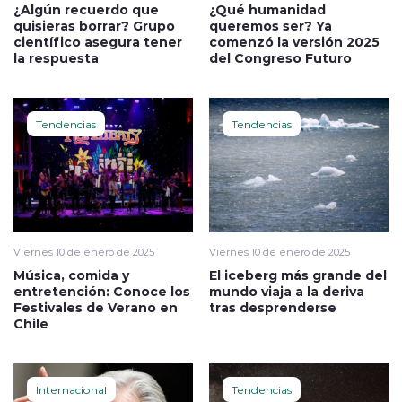
¿Algún recuerdo que
¿Qué humanidad
quisieras borrar? Grupo
queremos ser? Ya
científico asegura tener
comenzó la versión 2025
la respuesta
del Congreso Futuro
Tendencias
Tendencias
Viernes 10 de enero de 2025
Viernes 10 de enero de 2025
Música, comida y
El iceberg más grande del
entretención: Conoce los
mundo viaja a la deriva
Festivales de Verano en
tras desprenderse
Chile
Internacional
Tendencias