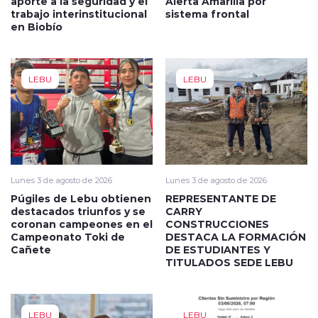
aporte a la seguridad y el
Alerta Amarilla por
trabajo interinstitucional
sistema frontal
en Biobío
LEBU
LEBU
Lunes 3 de agosto de 2026
Lunes 3 de agosto de 2026
Púgiles de Lebu obtienen
REPRESENTANTE DE
destacados triunfos y se
CARRY
coronan campeones en el
CONSTRUCCIONES
Campeonato Toki de
DESTACA LA FORMACIÓN
Cañete
DE ESTUDIANTES Y
TITULADOS SEDE LEBU
LEBU
LEBU