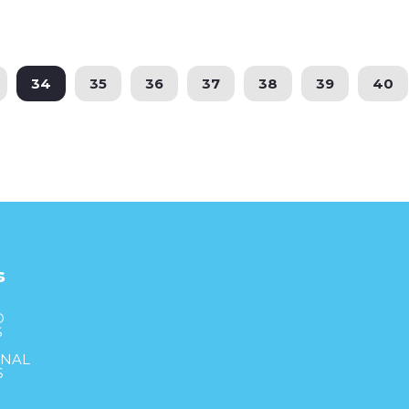
34
35
36
37
38
39
40
s
S
D
S
ONAL
S