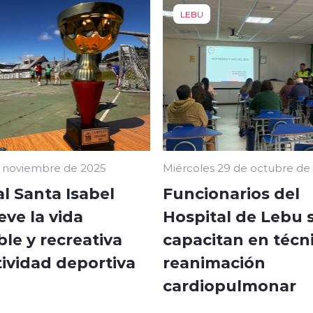
LEBU
e noviembre de 2025
Miércoles 29 de octubre de
l Santa Isabel
Funcionarios del
ve la vida
Hospital de Lebu 
le y recreativa
capacitan en técn
tividad deportiva
reanimación
cardiopulmonar