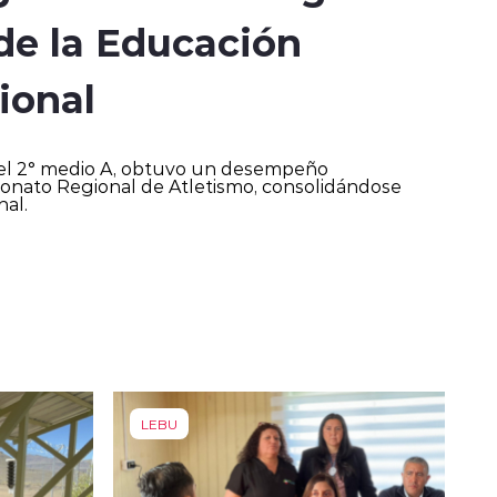
de la Educación
ional
el 2° medio A, obtuvo un desempeño
onato Regional de Atletismo, consolidándose
al.
LEBU