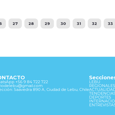
6
27
28
29
30
31
32
33
ONTACTO
Seccione
tsApp +56 9 84 722 722
LEBU
ariodelebu@gmail.com
REGIONALE
ección: Saavedra 890 A, Ciudad de Lebu, Chile
ACTUALIDA
TENDENCIA
DEPORTES
INTERNACI
ENTREVISTA